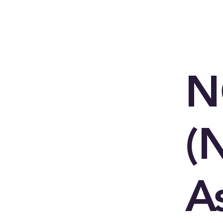
N
(
A