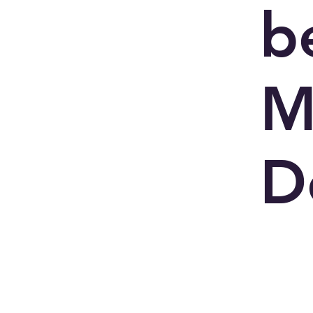
b
M
D